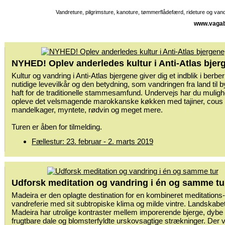
Vandreture, pilgrimsture, kanoture, tømmerflådefærd, rideture og va
www.vagab
NYHED! Oplev anderledes kultur i Anti-Atlas bjer
Kultur og vandring i Anti-Atlas bjergene giver dig et indblik i berbe
nutidige levevilkår og den betydning, som vandringen fra land til b
haft for de traditionelle stammesamfund. Undervejs har du mulighe
opleve det velsmagende marokkanske køkken med tajiner, cous
mandelkager, myntete, rødvin og meget mere.
Turen er åben for tilmelding.
Fællestur: 23. februar - 2. marts 2019
Udforsk meditation og vandring i én og samme tu
Madeira er den oplagte destination for en kombineret meditations
vandreferie med sit subtropiske klima og milde vintre. Landskabe
Madeira har utrolige kontraster mellem imporerende bjerge, dybe k
frugtbare dale og blomsterfyldte urskovsagtige strækninger. Der v