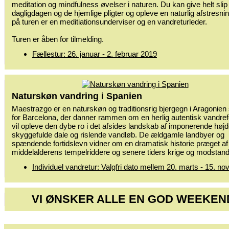
meditation og mindfulness øvelser i naturen. Du kan give helt slip
dagligdagen og de hjemlige pligter og opleve en naturlig afstresni
på turen er en meditiationsunderviser og en vandreturleder.
Turen er åben for tilmelding.
Fællestur: 26. januar - 2. februar 2019
Naturskøn vandring i Spanien
Maestrazgo er en naturskøn og traditionsrig bjergegn i Aragonien
for Barcelona, der danner rammen om en herlig autentisk vandref
vil opleve den dybe ro i det afsides landskab af imponerende høj
skyggefulde dale og rislende vandløb. De ældgamle landbyer og
spændende fortidslevn vidner om en dramatisk historie præget af
middelalderens tempelriddere og senere tiders krige og modsta
Individuel vandretur: Valgfri dato mellem 20. marts - 15. n
VI ØNSKER ALLE EN GOD WEEKEN