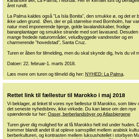
kanariske øer, La Palma, i februar. Her er klimaet lunt og behageli
året rundt.
La Palma kaldes også "La Isla Bonita", den smukke ø, og det er 
ikke uden grund. Øen, der er på størrelse med Bornholm, har var
natur med imponerende bjerge, golde lavalandskaber, frodige
bananplantager og smukke strande med sort lavasand. Desuden 
mange fredede naturområder, veludbyggede vandrestier og en
charmerende "hovedstad", Santa Cruz.
Turen er åben for tilmelding, men du skal skynde dig, hvis du vil 
Datoer: 22. februar-1. marts 2018.
Læs mere om turen og tilmeld dig her:
NYHED: La Palma
.
Rettet link til fællestur til Marokko i maj 2018
Vi beklager, at linket til vores nye fællestur til Marokko, som blev 
det seneste nyhedsbrev, ikke virkede. Du kan læse om den nye
spændende tur her:
Oaser, berberlandsbyer og Atlasbjergene
Turen giver dig mulighed for at få Marokko helt ind under huden. 
kommer blandt andet til at opleve samspillet mellem arabisk kultu
berberkulturen, og kontrasten mellem luksushotellet i storbyen 