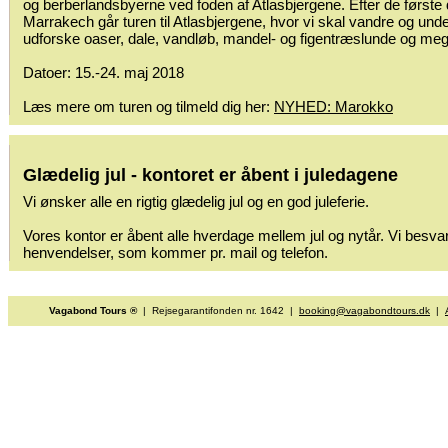
og berberlandsbyerne ved foden af Atlasbjergene. Efter de første 
Marrakech går turen til Atlasbjergene, hvor vi skal vandre og und
udforske oaser, dale, vandløb, mandel- og figentræslunde og me
Datoer: 15.-24. maj 2018
Læs mere om turen og tilmeld dig her:
NYHED: Marokko
Glædelig jul - kontoret er åbent i juledagene
Vi ønsker alle en rigtig glædelig jul og en god juleferie.
Vores kontor er åbent alle hverdage mellem jul og nytår. Vi besvar
henvendelser, som kommer pr. mail og telefon.
Vagabond Tours ®
| Rejsegarantifonden nr. 1642 |
booking@vagabondtours.dk
|