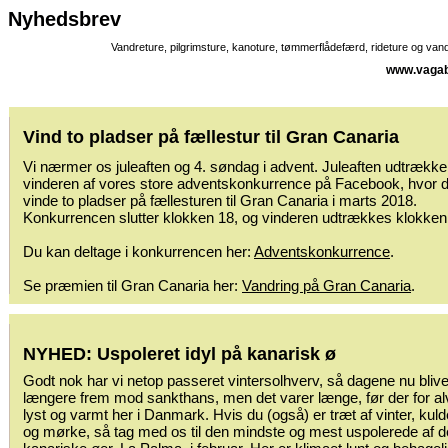
Nyhedsbrev
Vandreture, pilgrimsture, kanoture, tømmerflådefærd, rideture og va
www.vagab
Vind to pladser på fællestur til Gran Canaria
Vi nærmer os juleaften og 4. søndag i advent. Juleaften udtrækker
vinderen af vores store adventskonkurrence på Facebook, hvor 
vinde to pladser på fællesturen til Gran Canaria i marts 2018.
Konkurrencen slutter klokken 18, og vinderen udtrækkes klokken
Du kan deltage i konkurrencen her:
Adventskonkurrence
.
Se præmien til Gran Canaria her:
Vandring på Gran Canaria
.
NYHED: Uspoleret idyl på kanarisk ø
Godt nok har vi netop passeret vintersolhverv, så dagene nu blive
længere frem mod sankthans, men det varer længe, før der for al
lyst og varmt her i Danmark. Hvis du (også) er træt af vinter, kuld
og mørke, så tag med os til den mindste og mest uspolerede af 