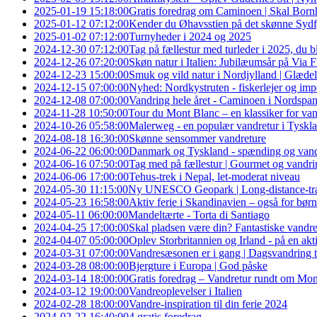
2025-01-19 15:18:00
Gratis foredrag om Caminoen | Skal Bornh
2025-01-12 07:12:00
Kender du Øhavsstien på det skønne Sydfy
2025-01-02 07:12:00
Turnyheder i 2024 og 2025
2024-12-30 07:12:00
Tag på fællestur med turleder i 2025, du b
2024-12-26 07:20:00
Skøn natur i Italien: Jubilæumsår på Via 
2024-12-23 15:00:00
Smuk og vild natur i Nordjylland | Glædel
2024-12-15 07:00:00
Nyhed: Nordkystruten - fiskerlejer og im
2024-12-08 07:00:00
Vandring hele året - Caminoen i Nordspa
2024-11-28 10:50:00
Tour du Mont Blanc – en klassiker for va
2024-10-26 05:58:00
Malerweg - en populær vandretur i Tyskl
2024-08-18 16:30:00
Skønne sensommer vandreture
2024-06-22 06:00:00
Danmark og Tyskland - spænding og van
2024-06-16 07:50:00
Tag med på fællestur | Gourmet og vandri
2024-06-06 17:00:00
Tehus-trek i Nepal, let-moderat niveau
2024-05-30 11:15:00
Ny UNESCO Geopark | Long-distance-trail
2024-05-23 16:58:00
Aktiv ferie i Skandinavien – også for børn
2024-05-11 06:00:00
Mandeltærte - Torta di Santiago
2024-04-25 17:00:00
Skal pladsen være din? Fantastiske vandre
2024-04-07 05:00:00
Oplev Storbritannien og Irland - på en aktiv
2024-03-31 07:00:00
Vandresæsonen er i gang | Dagsvandring t
2024-03-28 08:00:00
Bjergture i Europa | God påske
2024-03-14 18:00:00
Gratis foredrag – Vandretur rundt om Mo
2024-03-12 19:00:00
Vandreoplevelser i Italien
2024-02-28 18:00:00
Vandre-inspiration til din ferie 2024
2024-02-22 16:40:00
4 gratis foredrag