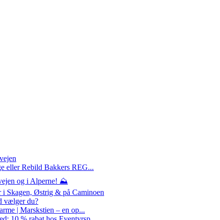
rvejen
ge eller Rebild Bakkers REG...
ejen og i Alperne! ⛰️
r i Skagen, Østrig & på Caminoen
d vælger du?
arme | Marskstien – en op...
d: 10 % rabat hos Eventyrsp...