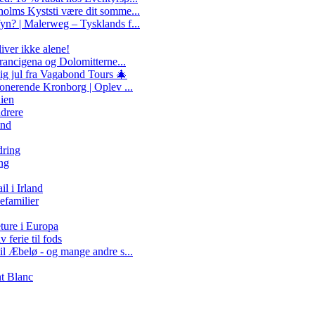
olms Kyststi være dit somme...
n? | Malerweg – Tysklands f...
liver ikke alene!
Francigena og Dolomitterne...
ig jul fra Vagabond Tours 🎄
ponerende Kronborg | Oplev ...
nien
ndrere
and
dring
ng
 i Irland
efamilier
ture i Europa
 ferie til fods
il Æbelø - og mange andre s...
nt Blanc