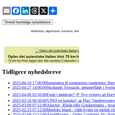
Email
Facebook
LinkedIn
Threads
X
Share
Tilmeld fremtidige nyhedsbreve
Tidligere nyhedsbreve
2025-06-10 17:00:00
Inspiration til sommerens vandreture: Hæ
2025-04-27 14:00:00
Skotlands Trossachs, tømmerflåde i Sveri
2025-04-06 05:50:00
Forår i fødderne? 🌱 Nye eventyr ad Hærv
2025-03-16 06:50:00
VIND en kanotur! 🚣 Plus: Vandreeventy
2025-03-09 07:12:00
Alperne, Æbelø eller Gendarmstien – hva
2025-02-23 07:12:00
Magiske Irland - vilde kyster og gælisk ch
2025-02-09 15:12:00
Amalfikysten – Oplev Gudernes Sti | Nyhe