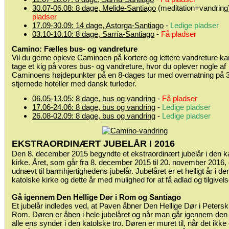
30.07-06.08: 8 dage, Melide-Santiago
(meditation+vandring
pladser
17.09-30.09: 14 dage, Astorga-Santiago
-
Ledige pladser
03.10-10.10: 8 dage, Sarría-Santiago
-
Få pladser
Camino: Fælles bus- og vandreture
Vil du gerne opleve Caminoen på kortere og lettere vandreture ka
tage et kig på vores bus- og vandreture, hvor du oplever nogle af
Caminoens højdepunkter på en 8-dages tur med overnatning på 3
stjernede hoteller med dansk turleder.
06.05-13.05: 8 dage, bus og vandring
-
Få pladser
17.06-24.06: 8 dage, bus og vandring
-
Ledige pladser
26.08-02.09: 8 dage, bus og vandring
-
Ledige pladser
EKSTRAORDINÆRT JUBELÅR I 2016
Den 8. december 2015 begyndte et ekstraordinært jubelår i den k
kirke. Året, som går fra 8. december 2015 til 20. november 2016, 
udnævt til barmhjertighedens jubelår. Jubelåret er et helligt år i de
katolske kirke og dette år med mulighed for at få adlad og tilgivels
Gå igennem Den Hellige Dør i Rom og Santiago
Et jubelår indledes ved, at Paven åbner Den Hellige Dør i Peterski
Rom. Døren er åben i hele jubelåret og når man går igennem den 
alle ens synder i den katolske tro. Døren er muret til, når det ikke 