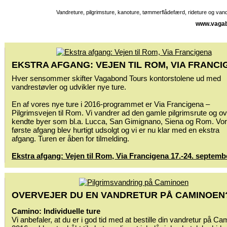
Vandreture, pilgrimsture, kanoture, tømmerflådefærd, rideture og va
www.vagab
EKSTRA AFGANG: VEJEN TIL ROM, VIA FRANC
Hver sensommer skifter Vagabond Tours kontorstolene ud med
vandrestøvler og udvikler nye ture.
En af vores nye ture i 2016-programmet er Via Francigena –
Pilgrimsvejen til Rom. Vi vandrer ad den gamle pilgrimsrute og ove
kendte byer som bl.a. Lucca, San Gimignano, Siena og Rom. Vo
første afgang blev hurtigt udsolgt og vi er nu klar med en ekstra
afgang. Turen er åben for tilmelding.
Ekstra afgang: Vejen til Rom, Via Francigena 17.-24. septemb
OVERVEJER DU EN VANDRETUR PÅ CAMINOEN
Camino: Individuelle ture
Vi anbefaler, at du er i god tid med at bestille din vandretur på C