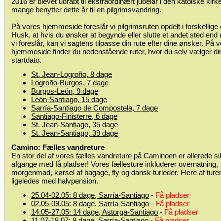
2016 er blevet udråbt til ekstraordinært jubelår i den katolske kirk
mange benytter dette år til en pilgrimsvandring.
På vores hjemmeside foreslår vi pilgrimsruten opdelt i forskellige 
Husk, at hvis du ønsker at begynde eller slutte et andet sted end 
vi foreslår, kan vi sagtens tilpasse din rute efter dine ønsker. På 
hjemmeside finder du nedenstående ruter, hvor du selv vælger di
startdato.
St. Jean-Logroño, 8 dage
Logroño-Burgos, 7 dage
Burgos-León, 9 dage
León-Santiago, 15 dage
Sarría-Santiago de Compostela, 7 dage
Santiago-Finisterre, 6 dage
St. Jean-Santiago, 35 dage
St. Jean-Santiago, 39 dage
Camino: Fælles vandreture
En stor del af vores fælles vandreture på Caminoen er allerede si
afgange med få pladser! Vores fællesture inkluderer overnatning,
morgenmad, kørsel af bagage, fly og dansk turleder. Flere af ture
ligeledes med halvpension.
25.04-02.05: 8 dage, Sarría-Santiago
-
Få pladser
02.05-09.05: 8 dage, Sarría-Santiago
-
Få pladser
14.05-27.05: 14 dage, Astorga-Santiago
-
Få pladser
11.07-18.07: 8 dage, Sarría-Santiago
-
Få pladser