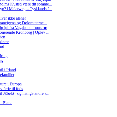
olms Kyststi være dit somme...
n? | Malerweg – Tysklands f...
liver ikke alene!
Francigena og Dolomitterne...
ig jul fra Vagabond Tours 🎄
ponerende Kronborg | Oplev ...
nien
ndrere
and
dring
ng
 i Irland
efamilier
ture i Europa
 ferie til fods
il Æbelø - og mange andre s...
nt Blanc