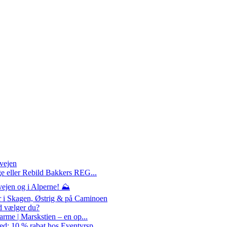
rvejen
ge eller Rebild Bakkers REG...
ejen og i Alperne! ⛰️
r i Skagen, Østrig & på Caminoen
d vælger du?
arme | Marskstien – en op...
d: 10 % rabat hos Eventyrsp...