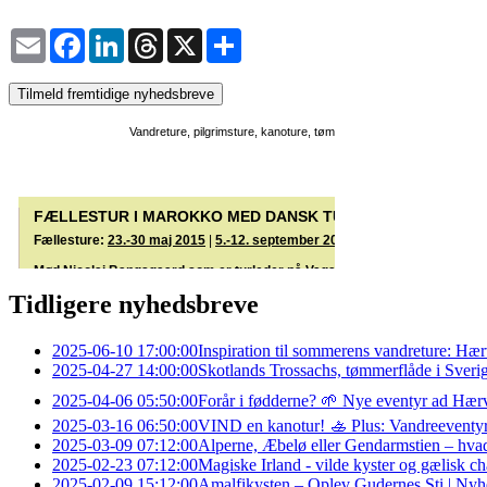
Email
Facebook
LinkedIn
Threads
X
Share
Tilmeld fremtidige nyhedsbreve
Tidligere nyhedsbreve
2025-06-10 17:00:00
Inspiration til sommerens vandreture: Hæ
2025-04-27 14:00:00
Skotlands Trossachs, tømmerflåde i Sveri
2025-04-06 05:50:00
Forår i fødderne? 🌱 Nye eventyr ad Hærv
2025-03-16 06:50:00
VIND en kanotur! 🚣 Plus: Vandreeventy
2025-03-09 07:12:00
Alperne, Æbelø eller Gendarmstien – hva
2025-02-23 07:12:00
Magiske Irland - vilde kyster og gælisk ch
2025-02-09 15:12:00
Amalfikysten – Oplev Gudernes Sti | Nyhe