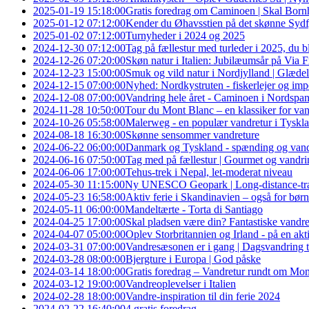
2025-01-19 15:18:00
Gratis foredrag om Caminoen | Skal Bornh
2025-01-12 07:12:00
Kender du Øhavsstien på det skønne Sydfy
2025-01-02 07:12:00
Turnyheder i 2024 og 2025
2024-12-30 07:12:00
Tag på fællestur med turleder i 2025, du b
2024-12-26 07:20:00
Skøn natur i Italien: Jubilæumsår på Via 
2024-12-23 15:00:00
Smuk og vild natur i Nordjylland | Glædel
2024-12-15 07:00:00
Nyhed: Nordkystruten - fiskerlejer og im
2024-12-08 07:00:00
Vandring hele året - Caminoen i Nordspa
2024-11-28 10:50:00
Tour du Mont Blanc – en klassiker for va
2024-10-26 05:58:00
Malerweg - en populær vandretur i Tyskl
2024-08-18 16:30:00
Skønne sensommer vandreture
2024-06-22 06:00:00
Danmark og Tyskland - spænding og van
2024-06-16 07:50:00
Tag med på fællestur | Gourmet og vandri
2024-06-06 17:00:00
Tehus-trek i Nepal, let-moderat niveau
2024-05-30 11:15:00
Ny UNESCO Geopark | Long-distance-trail
2024-05-23 16:58:00
Aktiv ferie i Skandinavien – også for børn
2024-05-11 06:00:00
Mandeltærte - Torta di Santiago
2024-04-25 17:00:00
Skal pladsen være din? Fantastiske vandre
2024-04-07 05:00:00
Oplev Storbritannien og Irland - på en aktiv
2024-03-31 07:00:00
Vandresæsonen er i gang | Dagsvandring t
2024-03-28 08:00:00
Bjergture i Europa | God påske
2024-03-14 18:00:00
Gratis foredrag – Vandretur rundt om Mo
2024-03-12 19:00:00
Vandreoplevelser i Italien
2024-02-28 18:00:00
Vandre-inspiration til din ferie 2024
2024-02-22 16:40:00
4 gratis foredrag