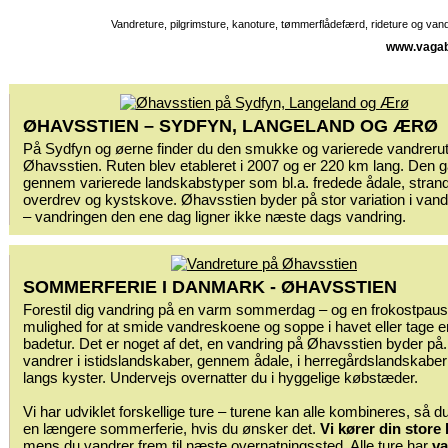
Vandreture, pilgrimsture, kanoture, tømmerflådefærd, rideture og va
www.vagab
ØHAVSSTIEN – SYDFYN, LANGELAND OG ÆRØ
På Sydfyn og øerne finder du den smukke og varierede vandreru
Øhavsstien. Ruten blev etableret i 2007 og er 220 km lang. Den g
gennem varierede landskabstyper som bl.a. fredede ådale, stran
overdrev og kystskove. Øhavsstien byder på stor variation i vand
– vandringen den ene dag ligner ikke næste dags vandring.
SOMMERFERIE I DANMARK - ØHAVSSTIEN
Forestil dig vandring på en varm sommerdag – og en frokostpau
mulighed for at smide vandreskoene og soppe i havet eller tage e
badetur. Det er noget af det, en vandring på Øhavsstien byder på
vandrer i istidslandskaber, gennem ådale, i herregårdslandskaber
langs kyster. Undervejs overnatter du i hyggelige købstæder.
Vi har udviklet forskellige ture – turene kan alle kombineres, så d
en længere sommerferie, hvis du ønsker det.
Vi kører din store
mens du vandrer frem til næste overnatningssted. Alle ture har
va