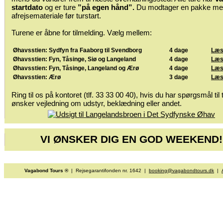
startdato
og er ture
”på egen hånd”.
Du modtager en pakke m
afrejsemateriale før turstart.
Turene er åbne for tilmelding. Vælg mellem:
Øhavsstien: Sydfyn fra Faaborg til Svendborg
4 dage
Læs
Øhavsstien: Fyn, Tåsinge, Siø og Langeland
4 dage
Læs
Øhavsstien: Fyn, Tåsinge, Langeland og Ærø
4 dage
Læs
Øhavsstien: Ærø
3 dage
Læs
Ring til os på kontoret (tlf. 33 33 00 40), hvis du har spørgsmål til 
ønsker vejledning om udstyr, beklædning eller andet.
VI ØNSKER DIG EN GOD WEEKEND!
Vagabond Tours ®
| Rejsegarantifonden nr. 1642 |
booking@vagabondtours.dk
|