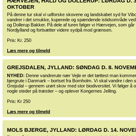
HÆRVEJEN, HALD OG DOLLERUP: LØRDAG D. 3
OKTOBER
På denne tur skal vi udforske skovene og landskabet syd for Vibo
vandrer i det smukke, kuperede og spændende istidsområde ved
og Dollerup Bakker. På dele af turen følger vi Hærvejen, som går 
Nordjylland og fortsætter videre sydpå mod grænsen.
Pris: Kr. 250
Læs mere og tilmeld
GREJSDALEN, JYLLAND: SØNDAG D. 8. NOVE
NYHED:
Denne vandrerute nær Vejle er det tættest man kommer
bjergrute i Danmark – bortset fra Bornholm. Vi skal vandre i den
Grejsdal – gennem urørt skov med stor biodiversitet. Vi følger å 
nogle steder på træstier – og oplever Kongernes Jelling.
Pris: Kr 250
Læs mere og tilmeld
MOLS BJERGE, JYLLAND: LØRDAG D. 14. NOV