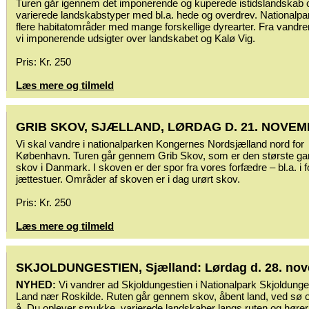
Turen går igennem det imponerende og kuperede istidslandskab 
varierede landskabstyper med bl.a. hede og overdrev. Nationalpa
flere habitatområder med mange forskellige dyrearter. Fra vandre
vi imponerende udsigter over landskabet og Kalø Vig.
Pris: Kr. 250
Læs mere og tilmeld
GRIB SKOV, SJÆLLAND, LØRDAG D. 21. NOVE
Vi skal vandre i nationalparken Kongernes Nordsjælland nord for
København. Turen går gennem Grib Skov, som er den største g
skov i Danmark. I skoven er der spor fra vores forfædre – bl.a. i 
jættestuer. Områder af skoven er i dag urørt skov.
Pris: Kr. 250
Læs mere og tilmeld
SKJOLDUNGESTIEN, Sjælland: Lørdag d. 28. no
NYHED:
Vi vandrer ad Skjoldungestien i Nationalpark Skjoldung
Land nær Roskilde. Ruten går gennem skov, åbent land, ved sø 
å. Du oplever smukke, varierede landskaber langs ruten og høre