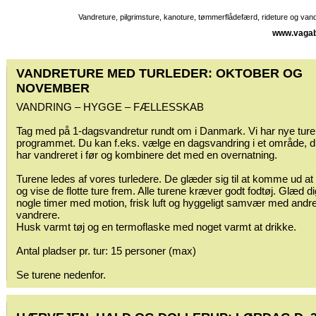
Vandreture, pilgrimsture, kanoture, tømmerflådefærd, rideture og va
www.vagab
VANDRETURE MED TURLEDER: OKTOBER OG
NOVEMBER
VANDRING – HYGGE – FÆLLESSKAB
Tag med på 1-dagsvandretur rundt om i Danmark. Vi har nye ture
programmet. Du kan f.eks. vælge en dagsvandring i et område, d
har vandreret i før og kombinere det med en overnatning.
Turene ledes af vores turledere. De glæder sig til at komme ud at
og vise de flotte ture frem. Alle turene kræver godt fodtøj. Glæd dig
nogle timer med motion, frisk luft og hyggeligt samvær med andr
vandrere.
Husk varmt tøj og en termoflaske med noget varmt at drikke.
Antal pladser pr. tur: 15 personer (max)
Se turene nedenfor.