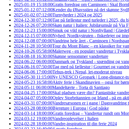
2025-01-19 15:18:00
Gratis foredrag om Caminoen | Skal Bornh
2025-01-12 07:12:00
Kender du Øhavsstien på det skønne Sydfy
2025-01-02 07:12:00
Turnyheder i 2024 og 2025
2024-12-30 07:12:00
Tag på fællestur med turleder i 2025, du b
2024-12-26 07:20:00
Skøn natur i Italien: Jubilæumsår på Via 
2024-12-23 15:00:00
Smuk og vild natur i Nordjylland | Glædel
2024-12-15 07:00:00
Nyhed: Nordkystruten - fiskerlejer og im
2024-12-08 07:00:00
Vandring hele året - Caminoen i Nordspa
2024-11-28 10:50:00
Tour du Mont Blanc – en klassiker for va
2024-10-26 05:58:00
Malerweg - en populær vandretur i Tyskl
2024-08-18 16:30:00
Skønne sensommer vandreture
2024-06-22 06:00:00
Danmark og Tyskland - spænding og van
2024-06-16 07:50:00
Tag med på fællestur | Gourmet og vandri
2024-06-06 17:00:00
Tehus-trek i Nepal, let-moderat niveau
2024-05-30 11:15:00
Ny UNESCO Geopark | Long-distance-trail
2024-05-23 16:58:00
Aktiv ferie i Skandinavien – også for børn
2024-05-11 06:00:00
Mandeltærte - Torta di Santiago
2024-04-25 17:00:00
Skal pladsen være din? Fantastiske vandre
2024-04-07 05:00:00
Oplev Storbritannien og Irland - på en aktiv
2024-03-31 07:00:00
Vandresæsonen er i gang | Dagsvandring t
2024-03-28 08:00:00
Bjergture i Europa | God påske
2024-03-14 18:00:00
Gratis foredrag – Vandretur rundt om Mo
2024-03-12 19:00:00
Vandreoplevelser i Italien
2024-02-28 18:00:00
Vandre-inspiration til din ferie 2024
2024-02-22 16:40:00
4 gratis foredrag