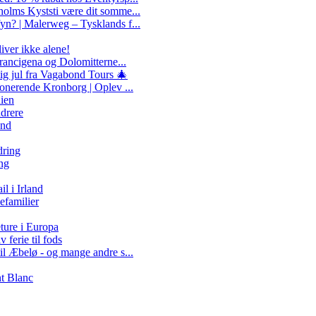
olms Kyststi være dit somme...
n? | Malerweg – Tysklands f...
liver ikke alene!
Francigena og Dolomitterne...
ig jul fra Vagabond Tours 🎄
ponerende Kronborg | Oplev ...
nien
ndrere
and
dring
ng
 i Irland
efamilier
ture i Europa
 ferie til fods
il Æbelø - og mange andre s...
nt Blanc