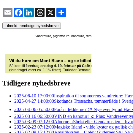
Email
Facebook
LinkedIn
Threads
X
Share
Tilmeld fremtidige nyhedsbreve
Tidligere nyhedsbreve
2025-06-10 17:00:00
Inspiration til sommerens vandreture: Hæ
2025-04-27 14:00:00
Skotlands Trossachs, tømmerflåde i Sveri
2025-04-06 05:50:00
Forår i fødderne? 🌱 Nye eventyr ad Hærv
2025-03-16 06:50:00
VIND en kanotur! 🚣 Plus: Vandreeventy
2025-03-09 07:12:00
Alperne, Æbelø eller Gendarmstien – hva
2025-02-23 07:12:00
Magiske Irland - vilde kyster og gælisk ch
2025-02-09 15:12:00
Amalfikysten – Oplev Gudernes Sti | Nyhe