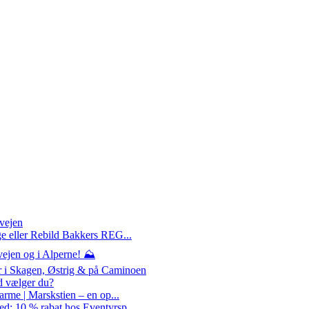
rvejen
ge eller Rebild Bakkers REG...
ejen og i Alperne! ⛰️
r i Skagen, Østrig & på Caminoen
d vælger du?
arme | Marskstien – en op...
d: 10 % rabat hos Eventyrsp...