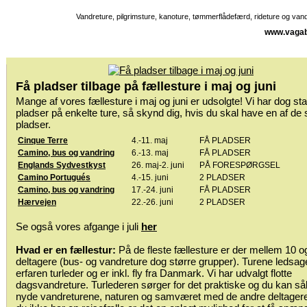
Vandreture, pilgrimsture, kanoture, tømmerflådefærd, rideture og va
www.vagab
Få pladser tilbage på fællesture i maj og juni
Mange af vores fællesture i maj og juni er udsolgte! Vi har dog sta
pladser på enkelte ture, så skynd dig, hvis du skal have en af de 
pladser.
Cinque Terre
4.-11. maj
FÅ PLADSER
Camino, bus og vandring
6.-13. maj
FÅ PLADSER
Englands Sydvestkyst
26. maj-2. juni
PÅ FORESPØRGSEL
Camino Portugués
4.-15. juni
2 PLADSER
Camino, bus og vandring
17.-24. juni
FÅ PLADSER
Hærvejen
22.-26. juni
2 PLADSER
Se også vores afgange i juli
her
Hvad er en fællestur:
På de fleste fællesture er der mellem 10 o
deltagere (bus- og vandreture dog større grupper). Turene ledsag
erfaren turleder og er inkl. fly fra Danmark. Vi har udvalgt flotte
dagsvandreture. Turlederen sørger for det praktiske og du kan så
nyde vandreturene, naturen og samværet med de andre deltagere