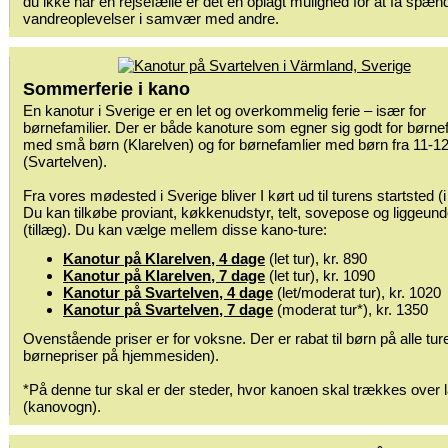
du ikke har en rejsefælle er det en oplagt mulighed for at få spæ
vandreoplevelser i samvær med andre.
Sommerferie i kano
En kanotur i Sverige er en let og overkommelig ferie – især for
børnefamilier. Der er både kanoture som egner sig godt for børnef
med små børn (Klarelven) og for børnefamlier med børn fra 11-12
(Svartelven).
Fra vores mødested i Sverige bliver I kørt ud til turens startsted (i
Du kan tilkøbe proviant, køkkenudstyr, telt, sovepose og liggeund
(tillæg). Du kan vælge mellem disse kano-ture:
Kanotur på Klarelven, 4 dage
(let tur), kr. 890
Kanotur på Klarelven, 7 dage
(let tur), kr. 1090
Kanotur på Svartelven, 4 dage
(let/moderat tur), kr. 1020
Kanotur på Svartelven, 7 dage
(moderat tur*), kr. 1350
Ovenstående priser er for voksne. Der er rabat til børn på alle tur
børnepriser på hjemmesiden).
*På denne tur skal er der steder, hvor kanoen skal trækkes over 
(kanovogn).