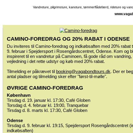
Vandreture, pilgrimsture, kanoture, tømmerflådefærd, rideture og va
www.vagab
CAMINO-FOREDRAG OG 20% RABAT I ODENSE
Du inviteres til Camino-foredrag og indkøbsaften med 20% rabat t
9. februar i Spejdersport i Rosengårdscentret, Odense. Kom og bl
inspireret til en vandretur på Caminoen, få gode råd om vandring,
vejledning i det rette udstyr og køb med 20% rabat.
Tilmelding er påkrævet til
booking@vagabondtours.dk
. Der er be
antal pladser og tilmelding sker efter "først-til-mølle".
ØVRIGE CAMINO-FOREDRAG
København
Tirsdag d. 19. januar kl. 17:30, Café Globen
Torsdag d. 4. februar kl. 19:00, Tranquebar
Tirsdag d. 8. marts kl. 17:30, Café Globen
Odense
Tirsdag d. 9. februar kl. 19:15, Spejdersport Rosengårdscentret (in
indkøbsaften)