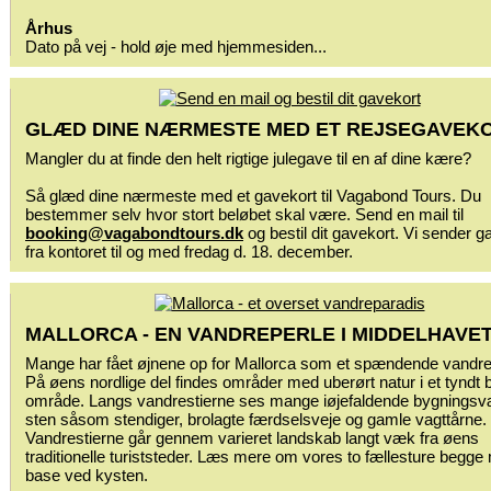
Århus
Dato på vej - hold øje med hjemmesiden...
GLÆD DINE NÆRMESTE MED ET REJSEGAVEK
Mangler du at finde den helt rigtige julegave til en af dine kære?
Så glæd dine nærmeste med et gavekort til Vagabond Tours. Du
bestemmer selv hvor stort beløbet skal være. Send en mail til
booking@vagabondtours.dk
og bestil dit gavekort. Vi sender g
fra kontoret til og med fredag d. 18. december.
MALLORCA - EN VANDREPERLE I MIDDELHAVE
Mange har fået øjnene op for Mallorca som et spændende vandr
På øens nordlige del findes områder med uberørt natur i et tyndt b
område. Langs vandrestierne ses mange iøjefaldende bygningsv
sten såsom stendiger, brolagte færdselsveje og gamle vagttårne.
Vandrestierne går gennem varieret landskab langt væk fra øens
traditionelle turiststeder. Læs mere om vores to fællesture begge
base ved kysten.