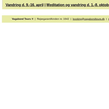
Vandring d. 9.-16. april
|
Meditation og vandring d. 1.-8. oktob
Vagabond Tours ®
| Rejsegarantifonden nr. 1642 |
booking@vagabondtours.dk
|