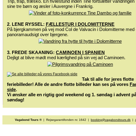
Trip, trap, træsko. En hvilestund inden Tine fortsætter vandringe
sine tre børn og æsler i Auvergne i Frankrig.
2. LENE RYSSEL:
FÆLLESTUR I DOLOMITTERNE
På bjergkammen på vej mod Col de Valvacin i Dolomitterne med
panoramaudsigt over bjergene.
3. FREDE SKAANING:
CAMINOEN I SPANIEN
Dejligt at blive mødt med kærlighed på sin vej ad Caminoen.
Tak til alle for jeres flotte
feriebilleder! Alle de andre flotte billeder kan ses på vores
Fa
side
.
Vi ønsker alle en rigtig god weekend og 1. søndag i advent p
søndag!
Vagabond Tours ®
| Rejsegarantifonden nr. 1642 |
booking@vagabondtours.dk
|