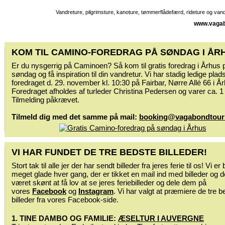
Vandreture, pilgrimsture, kanoture, tømmerflådefærd, rideture og va
www.vagab
KOM TIL CAMINO-FOREDRAG PÅ SØNDAG I ÅR
Er du nysgerrig på Caminoen? Så kom til gratis foredrag i Århus 
søndag og få inspiration til din vandretur. Vi har stadig ledige pladse
foredraget d. 29. november kl. 10:30 på Fairbar, Nørre Allé 66 i Å
Foredraget afholdes af turleder Christina Pedersen og varer ca. 1
Tilmelding påkrævet.
Tilmeld dig med det samme på mail:
booking@vagabondtour
VI HAR FUNDET DE TRE BEDSTE BILLEDER!
Stort tak til alle jer der har sendt billeder fra jeres ferie til os! Vi er
meget glade hver gang, der er tikket en mail ind med billeder og d
været skønt at få lov at se jeres feriebilleder og dele dem på
vores
Facebook
og
Instagram
. Vi har valgt at præmiere de tre b
billeder fra vores Facebook-side.
1. TINE DAMBO OG FAMILIE:
ÆSELTUR I AUVERGNE