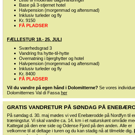
Base på 3-stjernet hotel
Halvpension (morgenmad og aftensmad)
Inklusiv turleder og fly
Kr. 9150
FÅ PLADSER
FÆLLESTUR 18.- 25. JULI
Sværhedsgrad 3
Vandring fra hytte-til-hytte
Overnatning i bjerghytter og hotel
Halvpension (morgenmad og aftensmad)
Inklusiv turleder og fly
Kr. 8400
FÅ PLADSER
Vil du vandre på egen hånd i Dolomitterne?
Se vores individuell
Dolomitternes Val di Fassa
her
GRATIS VANDRETUR PÅ SØNDAG PÅ ENEBÆR
På søndag d. 30. maj mødes vi ved Enebærodde på Nordfyn til e
træningstur. Vi skal vandre ca. 14. km i et naturskønt område me
Kattegat på den ene side og Odense Fjord på den anden. Alle er
velkomne til at deltage i turen og du kan stadig nå at tilmelde dig.