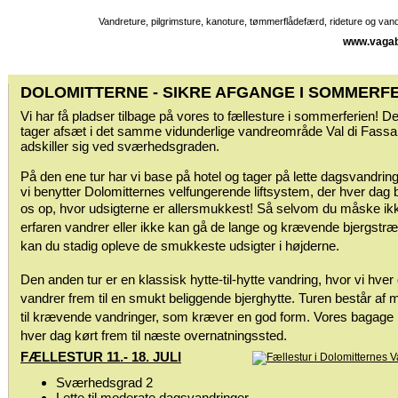
Vandreture, pilgrimsture, kanoture, tømmerflådefærd, rideture og va
www.vagab
DOLOMITTERNE - SIKRE AFGANGE I SOMMERF
Vi har få pladser tilbage på vores to fællesture i sommerferien! De
tager afsæt i det samme vidunderlige vandreområde Val di Fass
adskiller sig ved sværhedsgraden.
På den ene tur har vi base på hotel og tager på lette dagsvandring
vi benytter Dolomitternes velfungerende liftsystem, der hver dag 
os op, hvor udsigterne er allersmukkest! Så
selvom du måske ikk
erfaren vandrer eller ikke kan gå de lange og krævende bjergstræ
kan du
stadig opleve de smukkeste udsigter i højderne.
Den anden tur er en klassisk hytte-til-hytte vandring, hvor vi hver
vandrer frem til en smukt beliggende bjerghytte. Turen består af 
til krævende vandringer, som kræver en god form. Vores bagage 
hver dag kørt frem til næste overnatningssted.
FÆLLESTUR 11.- 18. JULI
Sværhedsgrad 2
Lette til moderate dagsvandringer