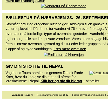
mere om træningsturen
FÆLLESTUR PÅ HÆRVEJEN 23.- 26. SEPTEMBE
Storslået natur og dragende historie gør Hærvejen til en ganske s
vandreoplevelse! På denne tur
vandrer vi 76 km over fire dage.
V
overnatter på forskellige typer af overnatningssteder - vandrehjem
og herberg - alle steder i private værelser.
Vores store bagage bliv
frem til næste overnatningssted og din
turleder leder gruppen, så
slappe af og nyde vandringen.
Læs mere om turen
GIV DIN STØTTE TIL NEPAL
Vagabond Tours samler ind gennem Dansk Røde
Kors, hvor du kan give din støtte til ofrene for
jordskælvene i Nepal.
Klik her og giv dit bidrag
– alt tæller.
Vagabond Tours ®
| Rejsegarantifonden nr. 1642 |
booking@vagabondtours.dk
|