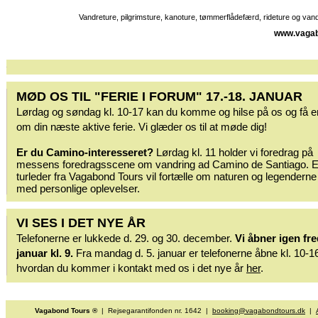
Vandreture, pilgrimsture, kanoture, tømmerflådefærd, rideture og va
www.vagab
MØD OS TIL "FERIE I FORUM" 17.-18. JANUAR
Lørdag og søndag kl. 10-17 kan du komme og hilse på os og få 
om din næste aktive ferie. Vi glæder os til at møde dig!
Er du Camino-interesseret?
Lørdag kl. 11 holder vi foredrag på
messens foredragsscene om vandring ad Camino de Santiago. 
turleder fra Vagabond Tours vil fortælle om naturen og legenderne
med personlige oplevelser.
VI SES I DET NYE ÅR
Telefonerne er lukkede d. 29. og 30. december.
Vi åbner igen fre
januar kl. 9.
Fra mandag d. 5. januar er telefonerne åbne kl. 10-1
hvordan du kommer i kontakt med os i det nye år
her
.
Vagabond Tours ®
| Rejsegarantifonden nr. 1642 |
booking@vagabondtours.dk
|