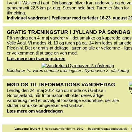
i vest til Wallsend i øst. Din bagage bliver kørt undervejs og du va
gennemsnit 22,5 km pr. dag. Sæson hele året. Turen er åben for
tilmelding.
Individuel vandretur
|
Fællestur med turleder 16-23. august 2
GRATIS TRÆNINGSTUR I JYLLAND PÅ SØNDAG
På søndag den 4. maj vandrer vi i det smukke og kuperede land
Vejle Ådal. Vi mødes kl. 10 og turen på ca. 14 km ledes af turlede
Piccinini. Det er gratis at deltage i turen og alle er velkomne - lig
er velkommen til at tage en ven med.
Læs mere om træningsturen
Billedet er fra vores seneste træningstur i Dyrehaven 2. påskedag
MØD OS TIL INFORMATIONS VANDREDAG
Lørdag den 24. maj 2014 kan du møde os i Gribsø i
Nordsjælland, når Information afholder deres årlige
vandredag med et udvalg af forskellige vandreture, der alle
slutter i smukke omgivelser ved Gribsø.
Læs mere om vandredagen
Vagabond Tours ®
| Rejsegarantifonden nr. 1642 |
booking@vagabondtours.dk
|