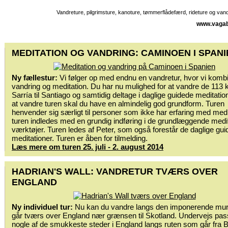
Vandreture, pilgrimsture, kanoture, tømmerflådefærd, rideture og va
www.vagab
MEDITATION OG VANDRING: CAMINOEN I SPANI
Ny fællestur:
Vi følger op med endnu en vandretur, hvor vi komb
vandring og meditation. Du har nu mulighed for at vandre de 113 
Sarría til Santiago og samtidig deltage i daglige guidede meditatio
at vandre turen skal du have en almindelig god grundform. Turen
henvender sig særligt til personer som ikke har erfaring med medi
turen indledes med en grundig indføring i de grundlæggende medi
værktøjer. Turen ledes af Peter, som også forestår de daglige gu
meditationer. Turen er åben for tilmelding.
Læs mere om turen 25. juli - 2. august 2014
HADRIAN'S WALL: VANDRETUR TVÆRS OVER
ENGLAND
Ny individuel tur:
Nu kan du vandre langs den imponerende mu
går tværs over England nær grænsen til Skotland. Undervejs pas
nogle af de smukkeste steder i England langs ruten som går fra