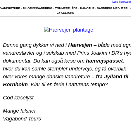
Læs i browser
VANDRETURE · PILGRIMSVANDRING · TØMMERFLÅDE · KANOTUR · VANDRING MED ÆSEL ·
CYKELTURE
Denne gang dykker vi ned i
Hærvejen
– både med eg
vandrestøvler og i selskab med Prins Joakim i DR's ny
dokumentar. Du kan også læse om
hærvejspasset
,
hvor du kan samle stempler undervejs, og få overblik
over vores mange danske vandreture –
fra Jylland til
Bornholm
. Klar til en ferie i naturens tempo?
God læselyst
Mange hilsner
Vagabond Tours