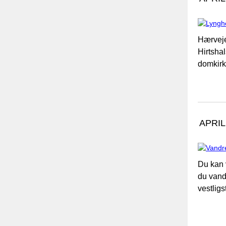
Hærveje
Hirtshal
domkirk
APRIL
Du kan 
du vand
vestlig