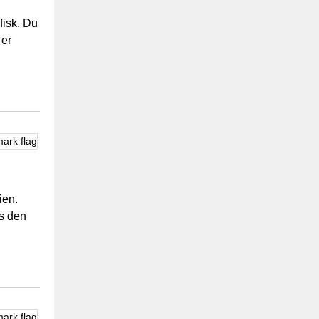
fisk. Du
 er
ien.
gs den