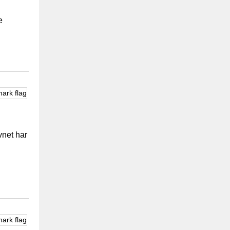
e
vnet har