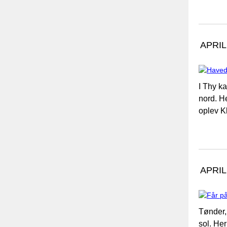
APRIL
I Thy k
nord. He
oplev K
APRIL
Tønder,
sol. Her