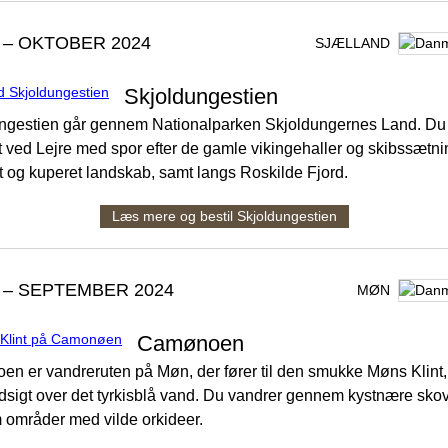
 – OKTOBER 2024
SJÆLLAND
Skjoldungestien
ngestien går gennem Nationalparken Skjoldungernes Land. Du
 ved Lejre med spor efter de gamle vikingehaller og skibssætni
t og kuperet landskab, samt langs Roskilde Fjord.
Læs mere og bestil Skjoldungestien
 – SEPTEMBER 2024
MØN
Camønoen
n er vandreruten på Møn, der fører til den smukke Møns Klint,
udsigt over det tyrkisblå vand. Du vandrer gennem kystnære sko
områder med vilde orkideer.