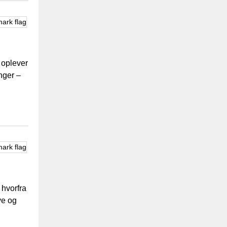
 oplever
nger –
 hvorfra
ve og