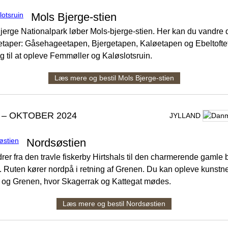
Mols Bjerge-stien
Bjerge Nationalpark løber Mols-bjerge-stien. Her kan du vandre 
etaper: Gåsehageetapen, Bjergetapen, Kaløetapen og Ebeltofte
g til at opleve Femmøller og Kaløslotsruin.
Læs mere og bestil Mols Bjerge-stien
 – OKTOBER 2024
JYLLAND
Nordsøstien
er fra den travle fiskerby Hirtshals til den charmerende gamle b
 Ruten kører nordpå i retning af Grenen. Du kan opleve kunstn
og Grenen, hvor Skagerrak og Kattegat mødes.
Læs mere og bestil Nordsøstien