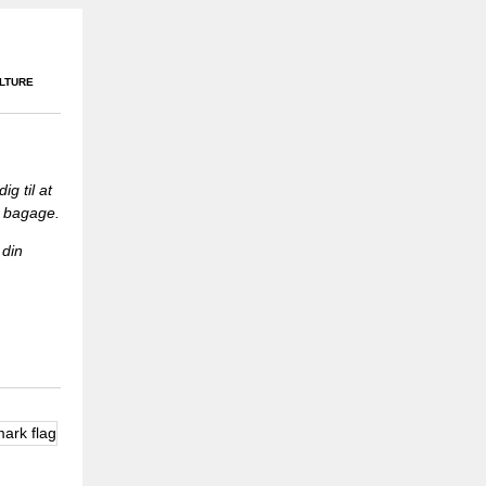
ELTURE
g til at
e bagage.
 din