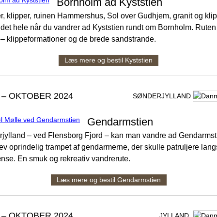
Bornholm ad Kyststien
r, klipper, ruinen Hammershus, Sol over Gudhjem, granit og klip
 det hele når du vandrer ad Kyststien rundt om Bornholm. Ruten
t – klippeformationer og de brede sandstrande.
Læs mere og bestil Kyststien
 – OKTOBER 2024
SØNDERJYLLAND
Gendarmstien
rjylland – ved Flensborg Fjord – kan man vandre ad Gendarmst
lev oprindelig trampet af gendarmerne, der skulle patruljere lan
nse. En smuk og rekreativ vandrerute.
Læs mere og bestil Gendarmstien
 – OKTOBER 2024
JYLLAND