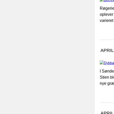
Røgerie
oplever
variere
APRIL
I Sønde
Stien b
nye græ
APRIL