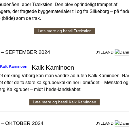
udenåen løber Trækstien. Den blev oprindeligt trampet af
ere, der fragtede byggematerialer til og fra Silkeborg – på flad
(både) som de trak.
Læs mere og bestil Trækstien
 – SEPTEMBER 2024
JYLLAND
Kalk Kaminoen
et omkring Viborg kan man vandre ad ruten Kalk Kaminoen. Na
et efter de to store kalkgruber/kalkminer i området – Mønsted og
rg Kalkgruber – midt i hede-landskabet.
Læs mere og bestil Kalk Kaminoen
 – OKTOBER 2024
JYLLAND