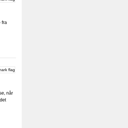
 fra
se, når
det