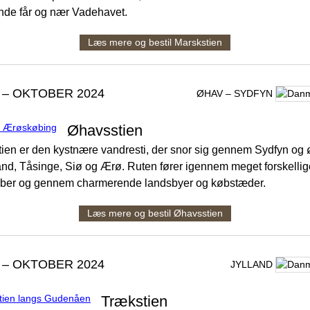
de får og nær Vadehavet.
Læs mere og bestil Marskstien
 – OKTOBER 2024
ØHAV – SYDFYN
Øhavsstien
ien er den kystnære vandresti, der snor sig gennem Sydfyn og 
nd, Tåsinge, Siø og Ærø. Ruten fører igennem meget forskellig
ber og gennem charmerende landsbyer og købstæder.
Læs mere og bestil Øhavsstien
 – OKTOBER 2024
JYLLAND
Trækstien