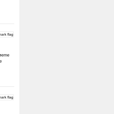
øerne
e