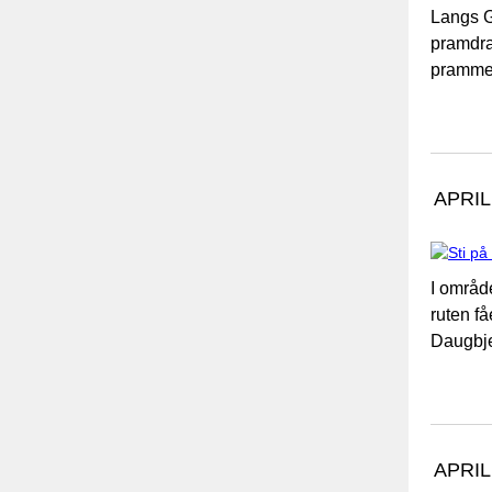
Langs G
pramdrag
pramme 
APRIL
I områd
ruten få
Daugbje
APRIL