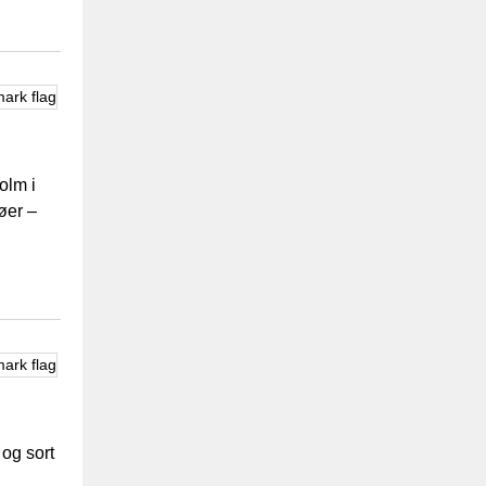
olm i
øer –
 og sort