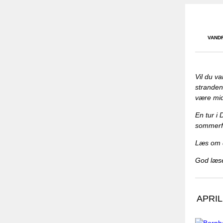
VANDR
Vil du v
stranden
være mid
En tur i
sommerfe
Læs om 
God læse
APRIL