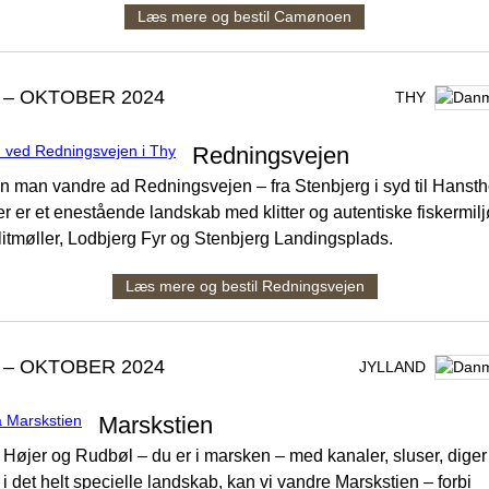
Læs mere og bestil Camønoen
 – OKTOBER 2024
THY
Redningsvejen
an man vandre ad Redningsvejen – fra Stenbjerg i syd til Hansth
r er et enestående landskab med klitter og autentiske fiskermilj
litmøller, Lodbjerg Fyr og Stenbjerg Landingsplads.
Læs mere og bestil Redningsvejen
 – OKTOBER 2024
JYLLAND
Marskstien
 Højer og Rudbøl – du er i marsken – med kanaler, sluser, diger
 i det helt specielle landskab, kan vi vandre Marskstien – forbi