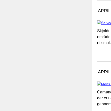
APRIL
Skjoldu
området
et smuk
APRIL
Camønoe
der er 
gennem 