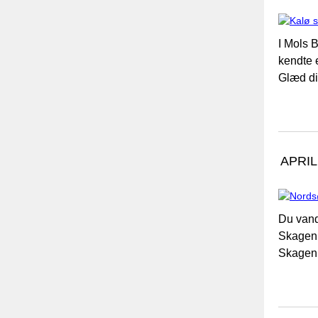
I Mols 
kendte 
Glæd di
APRIL
Du vandr
Skagen.
Skagen 