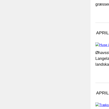
græssen
APRIL
Øhavsst
Langela
landska
APRIL