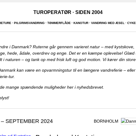
TUROPERATØR · SIDEN 2004
ETURE · PILGRIMSVANDRING · TØMMERFLÅDE · KANOTUR · VANDRING MED ÆSEL · CYK
andre i Danmark? Ruterne går gennem varieret natur – med kystskove,
ge, hede, ådale, overdrev og enge. Det er en kæmpe oplevelse! Glæd di
t i naturen – og tank op med frisk luft og god motion. Vi kører din stor
 Danmark kan være en opvarmningstur til en længere vandreferie – eller
rie-tur.
de mange spændende muligheder her i nyhedsbrevet.
lyst!
 – SEPTEMBER 2024
BORNHOLM