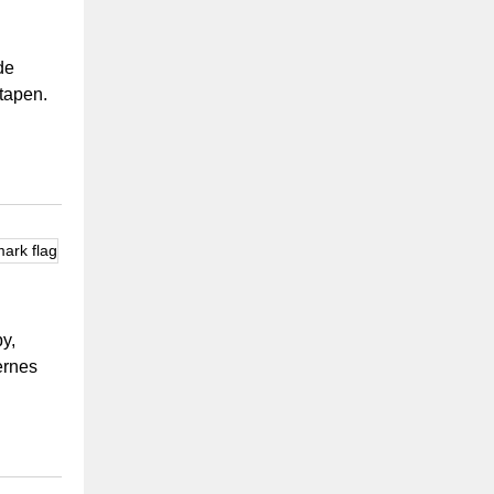
de
tapen.
y,
ernes