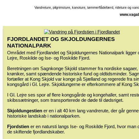
Vandreture, pilgrimsture, kanoture, tømmerflådefærd, rideture og va
www.vagab
FJORDLANDET OG SKJOLDUNGERNES
NATIONALPARK
Området med Fjordlandet og Skjoldungernes Nationalpark ligger
Lejre, Roskilde og Ise- og Roskilde Fjord.
Beretningen om Sagnkonge Skjold stammer fra nordiske sagaer,
krøniker, samt spændende historiske fund og oldtidsminder. Sagn
fortæller at Kong Skjold var konge på Sjælland og regerede fra si
kongsgård i Gl. Lejre. Skjoldungerne er efterkommere af Kong Skj
I Gl. Lejre ses spor af flere kongsgårde og kongehaller, samt reste
skibssætninger, som transporterede de døde til dødsriget.
Skjoldungestien
er en i alt 40 km lang vandrerute, der går genn
historiske landskab i nationalparken.
Fjordstien
er en natursti langs Ise- og Roskilde Fjord, hvor man 
de skiftende fjordlandskaber.