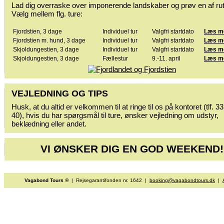
Lad dig overraske over imponerende landskaber og prøv en af ru
Vælg mellem flg. ture:
Fjordstien, 3 dage
Individuel tur
Valgfri startdato
Læs m
Fjordstien m. hund, 3 dage
Individuel tur
Valgfri startdato
Læs m
Skjoldungestien, 3 dage
Individuel tur
Valgfri startdato
Læs m
Skjoldungestien, 3 dage
Fællestur
9.-11. april
Læs m
VEJLEDNING OG TIPS
Husk, at du altid er velkommen til at ringe til os på kontoret (tlf. 3
40), hvis du har spørgsmål til ture, ønsker vejledning om udstyr,
beklædning eller andet.
VI ØNSKER DIG EN GOD WEEKEND!
Vagabond Tours ®
| Rejsegarantifonden nr. 1642 |
booking@vagabondtours.dk
|