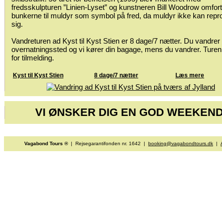
fredsskulpturen ”Linien-Lyset” og kunstneren Bill Woodrow omfor
bunkerne til muldyr som symbol på fred, da muldyr ikke kan rep
sig.
Vandreturen ad Kyst til Kyst Stien er 8 dage/7 nætter. Du vandrer 
overnatningssted og vi kører din bagage, mens du vandrer. Turen
for tilmelding.
Kyst til Kyst Stien
8 dage/7 nætter
Læs mere
VI ØNSKER DIG EN GOD WEEKEND
Vagabond Tours ®
| Rejsegarantifonden nr. 1642 |
booking@vagabondtours.dk
|