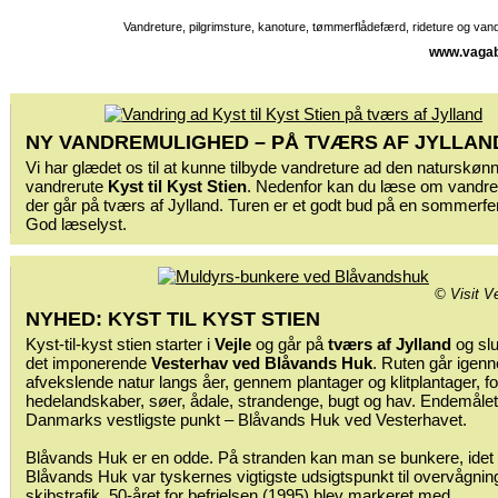
Vandreture, pilgrimsture, kanoture, tømmerflådefærd, rideture og va
www.vagab
NY VANDREMULIGHED – PÅ TVÆRS AF JYLLAN
Vi har glædet os til at kunne tilbyde vandreture ad den naturskøn
vandrerute
Kyst til Kyst Stien
. Nedenfor kan du læse om vandre
der går på tværs af Jylland. Turen er et godt bud på en sommerfer
God læselyst.
© Visit V
NYHED: KYST TIL KYST STIEN
Kyst-til-kyst stien starter i
Vejle
og går på
tværs af Jylland
og slu
det imponerende
Vesterhav ved Blåvands Huk
. Ruten går igen
afvekslende natur langs åer, gennem plantager og klitplantager, fo
hedelandskaber, søer, ådale, strandenge, bugt og hav. Endemålet
Danmarks vestligste punkt – Blåvands Huk ved Vesterhavet.
Blåvands Huk er en odde. På stranden kan man se bunkere, idet
Blåvands Huk var tyskernes vigtigste udsigtspunkt til overvågnin
skibstrafik. 50-året for befrielsen (1995) blev markeret med