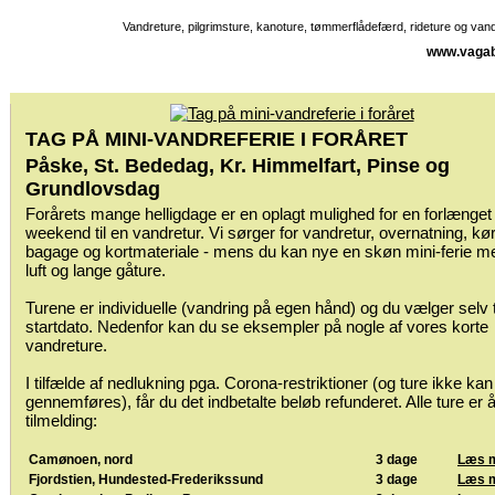
Vandreture, pilgrimsture, kanoture, tømmerflådefærd, rideture og va
www.vagab
TAG PÅ MINI-VANDREFERIE I FORÅRET
Påske, St. Bededag, Kr. Himmelfart, Pinse og
Grundlovsdag
Forårets mange helligdage er en oplagt mulighed for en forlænget
weekend til en vandretur. Vi sørger for vandretur, overnatning, kør
bagage og kortmateriale - mens du kan nye en skøn mini-ferie me
luft og lange gåture.
Turene er individuelle (vandring på egen hånd) og du vælger selv 
startdato. Nedenfor kan du se eksempler på nogle af vores korte
vandreture.
I tilfælde af nedlukning pga. Corona-restriktioner (og ture ikke kan
gennemføres), får du det indbetalte beløb refunderet. Alle ture er 
tilmelding:
Camønoen, nord
3 dage
Læs 
Fjordstien, Hundested-Frederikssund
3 dage
Læs 