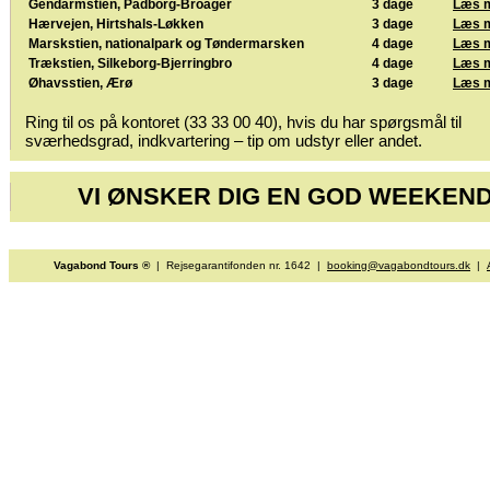
Gendarmstien, Padborg-Broager
3 dage
Læs 
Hærvejen, Hirtshals-Løkken
3 dage
Læs 
Marskstien, nationalpark og Tøndermarsken
4 dage
Læs 
Trækstien, Silkeborg-Bjerringbro
4 dage
Læs 
Øhavsstien, Ærø
3 dage
Læs 
Ring til os på kontoret (33 33 00 40), hvis du har spørgsmål til
sværhedsgrad, indkvartering – tip om udstyr eller andet.
VI ØNSKER DIG EN GOD WEEKEND
Vagabond Tours ®
| Rejsegarantifonden nr. 1642 |
booking@vagabondtours.dk
|