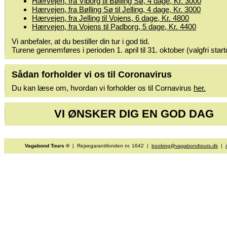
Hærvejen, fra Viborg til Bølling Sø, 4 dage, Kr. 3000
Hærvejen, fra Bølling Sø til Jelling, 4 dage, Kr. 3000
Hærvejen, fra Jelling til Vojens, 6 dage, Kr. 4800
Hærvejen, fra Vojens til Padborg, 5 dage, Kr. 4400
Vi anbefaler, at du bestiller din tur i god tid.
Turene gennemføres i perioden 1. april til 31. oktober (valgfri start
Sådan forholder vi os til Coronavirus
Du kan læse om, hvordan vi forholder os til Cornavirus
her.
VI ØNSKER DIG EN GOD DAG
Vagabond Tours ®
| Rejsegarantifonden nr. 1642 |
booking@vagabondtours.dk
|